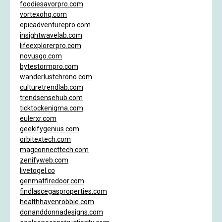
foodiesavorpro.com
vortexohq.com
epicadventurepro.com
insightwavelab.com
lifeexplorerpro.com
novusgo.com
bytestormpro.com
wanderlustchrono.com
culturetrendlab.com
trendsensehub.com
ticktockenigma.com
eulerxr.com
geekifygenius.com
orbitextech.com
magconnecttech.com
zenifyweb.com
livetogel.co
genmatfiredoor.com
findlascegasproperties.com
healthhavenrobbie.com
donanddonnadesigns.com