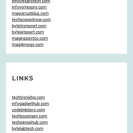
innovexarotech.com
infovortexpro.com
magcircuitplus.com
techscopeitnow.com
bytetronixnet.com
bytejetxpert.com
maginspectco.com
magdynogo.com
LINKS
techtronixhq.com
infogadgethub.com
codelinkitpro.com
techboostgen.com
techsensehub.com
bytelabtech.com