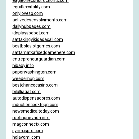
eagleoneconstructiontx.com
equiflexvitality.com
onlylovesg.com
activedesenvolvimento.com
dailyhubpages.com
idnplaysbobet.com
sattakingvikidadacall.com
bestbolaslotgames.com
sattamatkafixedgamehere.com
entrepreneurguardian.com
hibaby.info
paperwashington.com
weedemup.com
bestchancecasino.com
bilalliaqat.com
autodispensadores.com
inductioncooktopp.com
newsmedicaltoday.com
roofingnevada.info
magconnectx.com
synexispro.com
holayomi.com