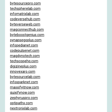
bytesourcepro.com
techspherelab.com
infomatrixlab.com
codeversehub.com
byteverseweb.com
magconnecthub.com
byteboostgenius.com
synapsegoplus.com
infopedianet.com
codepulsenet.com
magdynotech.com
techscopehq.com
digizineplus.com
innovexaro.com
bytesourcelab.com
infosparknet.com
maxxifyitnow.com
quixifynow.com
zephyruspro.com
optipathx.com
nextronixlab.com