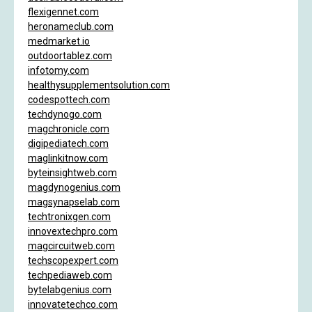
flexigennet.com
heronameclub.com
medmarket.io
outdoortablez.com
infotomy.com
healthysupplementsolution.com
codespottech.com
techdynogo.com
magchronicle.com
digipediatech.com
maglinkitnow.com
byteinsightweb.com
magdynogenius.com
magsynapselab.com
techtronixgen.com
innovextechpro.com
magcircuitweb.com
techscopexpert.com
techpediaweb.com
bytelabgenius.com
innovatetechco.com