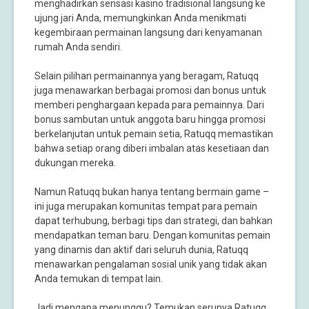
menghadirkan sensasi kasino tradisional langsung ke
ujung jari Anda, memungkinkan Anda menikmati
kegembiraan permainan langsung dari kenyamanan
rumah Anda sendiri.
Selain pilihan permainannya yang beragam, Ratuqq
juga menawarkan berbagai promosi dan bonus untuk
memberi penghargaan kepada para pemainnya. Dari
bonus sambutan untuk anggota baru hingga promosi
berkelanjutan untuk pemain setia, Ratuqq memastikan
bahwa setiap orang diberi imbalan atas kesetiaan dan
dukungan mereka.
Namun Ratuqq bukan hanya tentang bermain game –
ini juga merupakan komunitas tempat para pemain
dapat terhubung, berbagi tips dan strategi, dan bahkan
mendapatkan teman baru. Dengan komunitas pemain
yang dinamis dan aktif dari seluruh dunia, Ratuqq
menawarkan pengalaman sosial unik yang tidak akan
Anda temukan di tempat lain.
Jadi mengapa menunggu? Temukan serunya Ratuqq