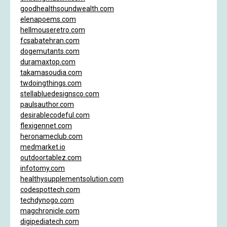
goodhealthsoundwealth.com
elenapoems.com
hellmouseretro.com
fcsabatehran.com
dogemutants.com
duramaxtop.com
takamasoudia.com
twdoingthings.com
stellabluedesignsco.com
paulsauthor.com
desirablecodeful.com
flexigennet.com
heronameclub.com
medmarket.io
outdoortablez.com
infotomy.com
healthysupplementsolution.com
codespottech.com
techdynogo.com
magchronicle.com
digipediatech.com