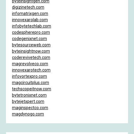
byteinsightgen.com
digizinetech.com
infomatrixgen.com
innovexarolab.com
infobytetechlab.com
codespherepro.com
codegenixnet.com
bytesourceweb.com
byteinsightnow.com
coderevivetech.com
magrevolveco.com
innovexarotech.com
infovortexpro.com
magcircuitplus.com
techscopeitnow.com
bytetronixnet.com
bytejetxpert.com
maginspectco.com
magdynogo.com