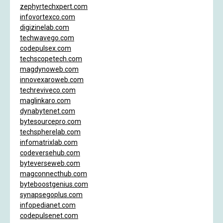
zephyrtechxpert.com
infovortexco.com
digizinelab.com
techwavego.com
codepulsex.com
techscopetech.com
magdynoweb.com
innovexaroweb.com
techreviveco.com
maglinkaro.com
dynabytenet.com
bytesourcepro.com
techspherelab.com
infomatrixlab.com
codeversehub.com
byteverseweb.com
magconnecthub.com
byteboostgenius.com
synapsegoplus.com
infopedianet.com
codepulsenet.com