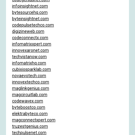
infoinsightnet.com
bytesourcehq.com
byteinsightnet.com
codepulsetechco.com
digizineweb.com
codeconnectx.com
infomatrixxpert.com
innovexaronet.com
techvistanow.com
infomatrixhq.com
cubixiosparklab.com
novaevotech.com
innovextechco.com
maglinkgenius.com
magcircuitlab.com
codewavex.com
byteboostco.com
elektrabyteco.com
magconnectxpert.com
truzestgenius.com
techpulsenet.com