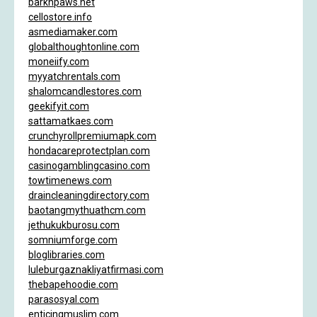
barknpaws.net
cellostore.info
asmediamaker.com
globalthoughtonline.com
moneiify.com
myyatchrentals.com
shalomcandlestores.com
geekifyit.com
sattamatkaes.com
crunchyrollpremiumapk.com
hondacareprotectplan.com
casinogamblingcasino.com
towtimenews.com
draincleaningdirectory.com
baotangmythuathcm.com
jethukukburosu.com
somniumforge.com
bloglibraries.com
luleburgaznakliyatfirmasi.com
thebapehoodie.com
parasosyal.com
enticingmuslim.com