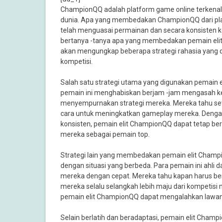
ChampionQQ adalah platform game online terkenal 
dunia. Apa yang membedakan ChampionQQ dari pla
telah menguasai permainan dan secara konsisten ke
bertanya -tanya apa yang membedakan pemain elit ini
akan mengungkap beberapa strategi rahasia yang
kompetisi.
Salah satu strategi utama yang digunakan pemain eli
pemain ini menghabiskan berjam -jam mengasah k
menyempurnakan strategi mereka. Mereka tahu set
cara untuk meningkatkan gameplay mereka. Denga
konsisten, pemain elit ChampionQQ dapat tetap b
mereka sebagai pemain top.
Strategi lain yang membedakan pemain elit Cham
dengan situasi yang berbeda. Para pemain ini ahl
mereka dengan cepat. Mereka tahu kapan harus ber
mereka selalu selangkah lebih maju dari kompetisi
pemain elit ChampionQQ dapat mengalahkan law
Selain berlatih dan beradaptasi, pemain elit Cham