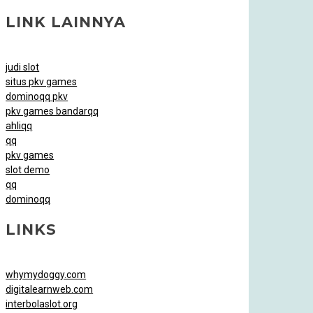
LINK LAINNYA
judi slot
situs pkv games
dominoqq pkv
pkv games bandarqq
ahliqq
qq
pkv games
slot demo
qq
dominoqq
LINKS
whymydoggy.com
digitalearnweb.com
interbolaslot.org