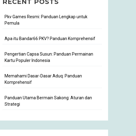
RECENT POSTS
Pkv Games Resmi: Panduan Lengkap untuk
Pemula
Apa itu Bandar66 PKV? Panduan Komprehensif
Pengertian Capsa Susun: Panduan Permainan
Kartu Populer Indonesia
Memahami Dasar-Dasar Aduq: Panduan
Komprehensif
Panduan Utama Bermain Sakong: Aturan dan
Strategi