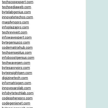
techscopexpert.com
techpediaweb.com
bytelabgenius.com
innovatetechco.com
magdynopro.com
infoplazapro.com
techreviveit.com
infowavexpert.com
bytegeniusco.com
codematrixhub.com
techsenseplus.com
infoboostgenius.com
techwavegen.com
bytesavvypro.com
byteinsightgen.com
digizinetech.com
infomatrixgen.com
innovexarolab.com
infobytetechlab.com
codespherepro.com
codegenixnet.com