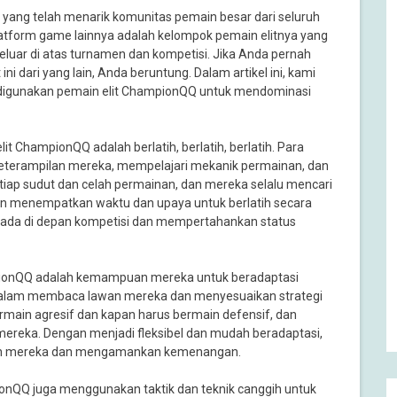
yang telah menarik komunitas pemain besar dari seluruh
tform game lainnya adalah kelompok pemain elitnya yang
luar di atas turnamen dan kompetisi. Jika Anda pernah
 dari yang lain, Anda beruntung. Dalam artikel ini, kami
 digunakan pemain elit ChampionQQ untuk mendominasi
t ChampionQQ adalah berlatih, berlatih, berlatih. Para
eterampilan mereka, mempelajari mekanik permainan, dan
iap sudut dan celah permainan, dan mereka selalu mencari
n menempatkan waktu dan upaya untuk berlatih secara
erada di depan kompetisi dan mempertahankan status
pionQQ adalah kemampuan mereka untuk beradaptasi
i dalam membaca lawan mereka dan menyesuaikan strategi
main agresif dan kapan harus bermain defensif, dan
 mereka. Dengan menjadi fleksibel dan mudah beradaptasi,
an mereka dan mengamankan kemenangan.
pionQQ juga menggunakan taktik dan teknik canggih untuk