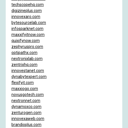
techscopehq.com
digizineplus.com
innovexaro.com
bytesourcelab.com
infosparknet.com
maxxifyitnow.com
quixifynow.com
zephyruspro.com
optipathx.com
nextronixlab.com
zentrixhq.com
innovestanet.com
dynabytexpert.com
flexifyit.com
maxxiogo.com
novusgotech.com
nextronnet.com
dynamoxco.com
zenturogen.com
innovexaweb.com
brandioplus.com