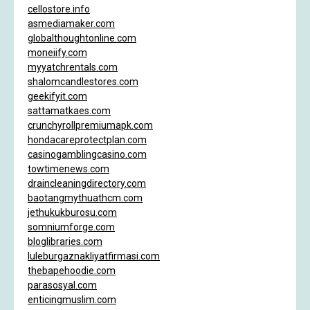
cellostore.info
asmediamaker.com
globalthoughtonline.com
moneiify.com
myyatchrentals.com
shalomcandlestores.com
geekifyit.com
sattamatkaes.com
crunchyrollpremiumapk.com
hondacareprotectplan.com
casinogamblingcasino.com
towtimenews.com
draincleaningdirectory.com
baotangmythuathcm.com
jethukukburosu.com
somniumforge.com
bloglibraries.com
luleburgaznakliyatfirmasi.com
thebapehoodie.com
parasosyal.com
enticingmuslim.com