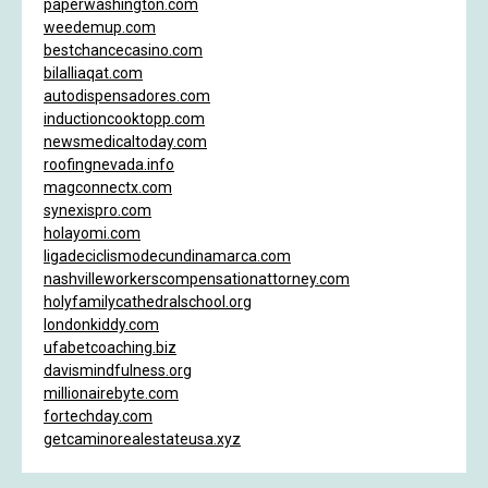
paperwashington.com
weedemup.com
bestchancecasino.com
bilalliaqat.com
autodispensadores.com
inductioncooktopp.com
newsmedicaltoday.com
roofingnevada.info
magconnectx.com
synexispro.com
holayomi.com
ligadeciclismodecundinamarca.com
nashvilleworkerscompensationattorney.com
holyfamilycathedralschool.org
londonkiddy.com
ufabetcoaching.biz
davismindfulness.org
millionairebyte.com
fortechday.com
getcaminorealestateusa.xyz