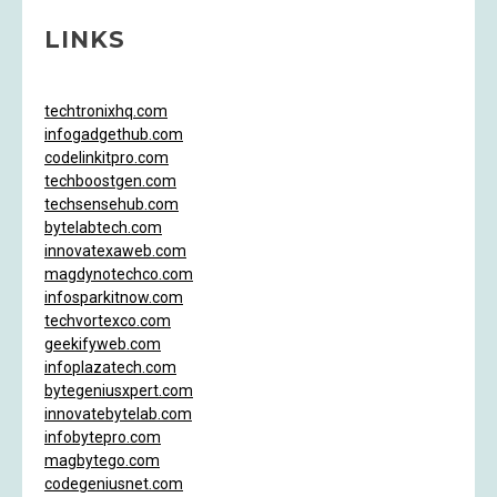
LINKS
techtronixhq.com
infogadgethub.com
codelinkitpro.com
techboostgen.com
techsensehub.com
bytelabtech.com
innovatexaweb.com
magdynotechco.com
infosparkitnow.com
techvortexco.com
geekifyweb.com
infoplazatech.com
bytegeniusxpert.com
innovatebytelab.com
infobytepro.com
magbytego.com
codegeniusnet.com