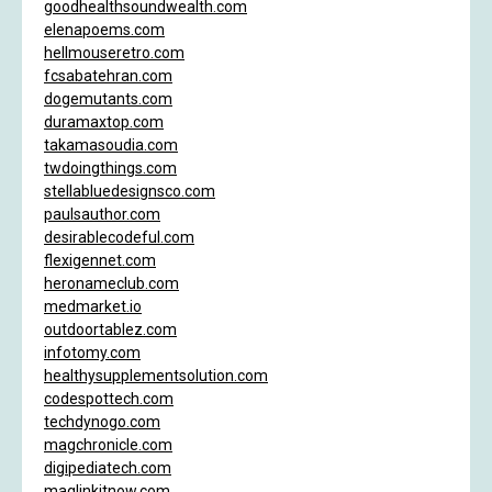
goodhealthsoundwealth.com
elenapoems.com
hellmouseretro.com
fcsabatehran.com
dogemutants.com
duramaxtop.com
takamasoudia.com
twdoingthings.com
stellabluedesignsco.com
paulsauthor.com
desirablecodeful.com
flexigennet.com
heronameclub.com
medmarket.io
outdoortablez.com
infotomy.com
healthysupplementsolution.com
codespottech.com
techdynogo.com
magchronicle.com
digipediatech.com
maglinkitnow.com