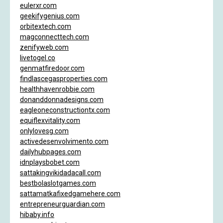
eulerxr.com
geekifygenius.com
orbitextech.com
magconnecttech.com
zenifyweb.com
livetogel.co
genmatfiredoor.com
findlascegasproperties.com
healthhavenrobbie.com
donanddonnadesigns.com
eagleoneconstructiontx.com
equiflexvitality.com
onlylovesg.com
activedesenvolvimento.com
dailyhubpages.com
idnplaysbobet.com
sattakingvikidadacall.com
bestbolaslotgames.com
sattamatkafixedgamehere.com
entrepreneurguardian.com
hibaby.info