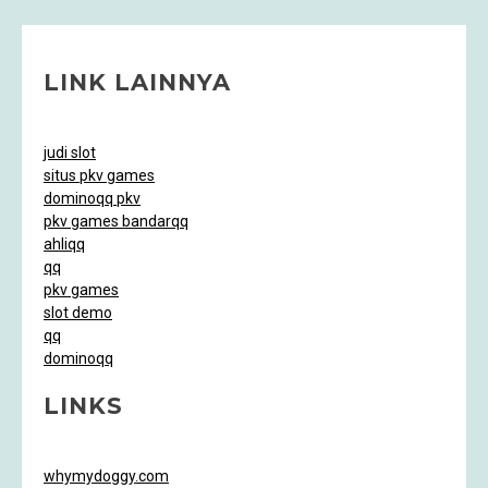
LINK LAINNYA
judi slot
situs pkv games
dominoqq pkv
pkv games bandarqq
ahliqq
qq
pkv games
slot demo
qq
dominoqq
LINKS
whymydoggy.com