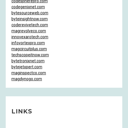
codespherepro.com
codegenixnet.com
bytesourceweb.com
byteinsightnow.com
coderevivetech.com
magrevolveco.com
innovexarotech.com
infovortexpro.com
magcircuitplus.com
techscopeitnow.com
bytetronixnet.com
bytejetxpert.com
maginspectco.com
magdynogo.com
LINKS