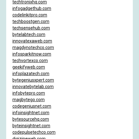
techtronixhq.com
infogadgethub.com
codelinkitpro.com
techboostgen.com
techsensehub.com
bytelabtech.com
innovatexaweb.com
magdynotechco.com
infosparkitnow.com
techvortexco.com
geekifyweb.com
infoplazatech.com
bytegeniusxpert.com
innovatebytelab.com
infobytepro.com
magbytego.com
codegeniusnet.com
infoinsightnet.com
bytesourcehq.com
byteinsightnet.com
codepulsetechco.com
digizineweb.com