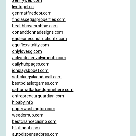
zenifyweb.com
livetogel.co
genmatfiredoor.com
findlascegasproperties.com
healthhavenrobbie.com
donanddonnadesigns.com
eagleoneconstructiontx.com
equiflexvitality.com
onlylovesg.com
activedesenvolvimento.com
dailyhubpages.com
idnplaysbobet.com
sattakingvikidadacall.com
bestbolaslotgames.com
sattamatkafixedgamehere.com
entrepreneurguardian.com
hibaby.info
paperwashington.com
weedemup.com
bestchancecasino.com
bilalliaqat.com
autodispensadores.com