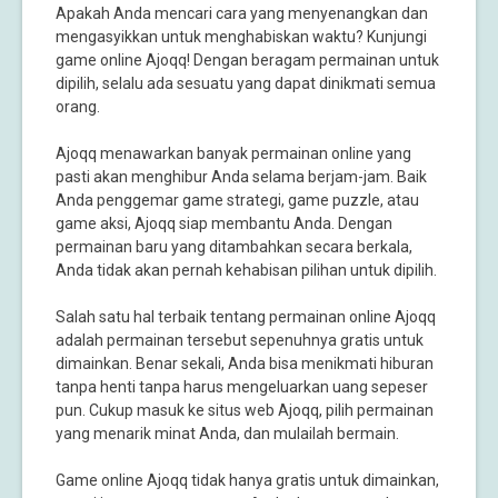
Apakah Anda mencari cara yang menyenangkan dan
mengasyikkan untuk menghabiskan waktu? Kunjungi
game online Ajoqq! Dengan beragam permainan untuk
dipilih, selalu ada sesuatu yang dapat dinikmati semua
orang.
Ajoqq menawarkan banyak permainan online yang
pasti akan menghibur Anda selama berjam-jam. Baik
Anda penggemar game strategi, game puzzle, atau
game aksi, Ajoqq siap membantu Anda. Dengan
permainan baru yang ditambahkan secara berkala,
Anda tidak akan pernah kehabisan pilihan untuk dipilih.
Salah satu hal terbaik tentang permainan online Ajoqq
adalah permainan tersebut sepenuhnya gratis untuk
dimainkan. Benar sekali, Anda bisa menikmati hiburan
tanpa henti tanpa harus mengeluarkan uang sepeser
pun. Cukup masuk ke situs web Ajoqq, pilih permainan
yang menarik minat Anda, dan mulailah bermain.
Game online Ajoqq tidak hanya gratis untuk dimainkan,