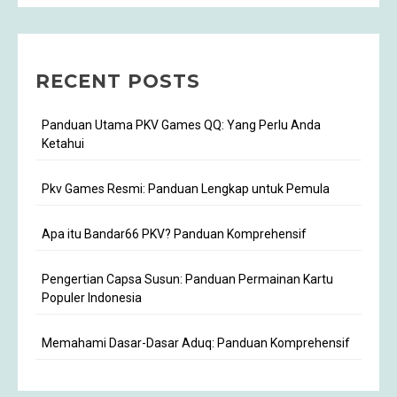
RECENT POSTS
Panduan Utama PKV Games QQ: Yang Perlu Anda
Ketahui
Pkv Games Resmi: Panduan Lengkap untuk Pemula
Apa itu Bandar66 PKV? Panduan Komprehensif
Pengertian Capsa Susun: Panduan Permainan Kartu
Populer Indonesia
Memahami Dasar-Dasar Aduq: Panduan Komprehensif