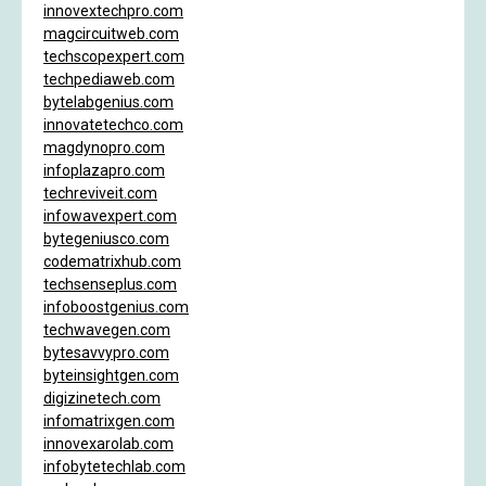
innovextechpro.com
magcircuitweb.com
techscopexpert.com
techpediaweb.com
bytelabgenius.com
innovatetechco.com
magdynopro.com
infoplazapro.com
techreviveit.com
infowavexpert.com
bytegeniusco.com
codematrixhub.com
techsenseplus.com
infoboostgenius.com
techwavegen.com
bytesavvypro.com
byteinsightgen.com
digizinetech.com
infomatrixgen.com
innovexarolab.com
infobytetechlab.com