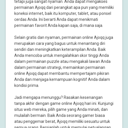
tetapi juga sangat nyaman. Anda dapat mengakses
permainan Ajoqq dari perangkat apa pun yang memiliki
koneksi internet, baik itu komputer, tablet, atau ponsel
cerdas Anda. Ini berarti Anda dapat menikmati
permainan favorit Anda kapan saja, di mana saja.
Selain gratis dan nyaman, permainan online Ajoqq juga
merupakan cara yang bagus untuk menantang diri
sendiri dan meningkatkan keterampilan Anda. Baik
Anda mencoba untuk mengalahkan skor tinggi Anda
dalam permainan puzzle atau mengakali lawan Anda
dalam permainan strategi, memainkan permainan
online Ajoqq dapat membantu mempertajam pikiran
Anda dan menjaga kemampuan kognitif Anda dalam
kondisi prima.
Jadi mengapa menunggu? Rasakan kesenangan
tanpa akhir dengan game online Ajoqq hari ini. Kunjungi
situs web mereka, pilih game yang Anda minati, dan
mulailah bermain. Baik Anda seorang gamer biasa
atau penggemar berat, Ajoqq memiliki sesuatu untuk
semua orang. Bersiaplah untuk memulai petualangan