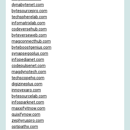
dynabytenet.com
bytesourcepro.com
techspherelab.com
infomatrixlab.com
codeversehub.com
byteverseweb.com
magconnecthub.com
byteboostgenius.com
synapsegoplus.com
infopedianet.com
codepulsenet.com
magdynotech.com
techscopehq.com
digizineplus.com
innovexaro.com
bytesourcelab.com
infosparknet.com
maxxifyitnow.com
quixifynow.com
zephyruspro.com
optipathx.com