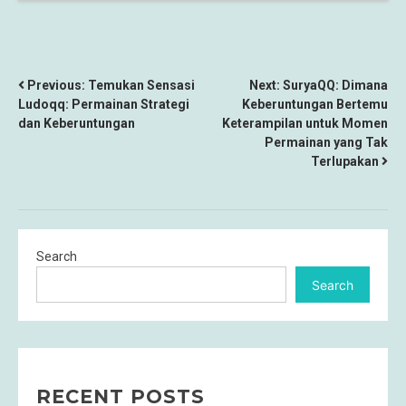
POST
Previous:
Temukan Sensasi
Next:
SuryaQQ: Dimana
Ludoqq: Permainan Strategi
Keberuntungan Bertemu
NAVIGATION
dan Keberuntungan
Keterampilan untuk Momen
Permainan yang Tak
Terlupakan
Search
Search
RECENT POSTS