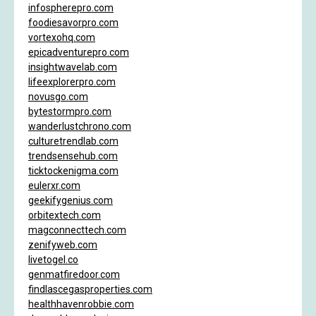
infospherepro.com
foodiesavorpro.com
vortexohq.com
epicadventurepro.com
insightwavelab.com
lifeexplorerpro.com
novusgo.com
bytestormpro.com
wanderlustchrono.com
culturetrendlab.com
trendsensehub.com
ticktockenigma.com
eulerxr.com
geekifygenius.com
orbitextech.com
magconnecttech.com
zenifyweb.com
livetogel.co
genmatfiredoor.com
findlascegasproperties.com
healthhavenrobbie.com