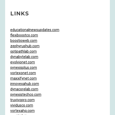
LINKS
educationalnewsupdates.com
flexiboostco.com
boostioweb.com
zephyrushub.com
optipathlab.com
dynabytelab.com
evolvionet.com
synexisplus.com
vortexonet.com
maxxifynet.com
innovexahub.com
dynacorelab.com
synexistechco.com
truvivopro.com
vividusco.com
vortexahq.com