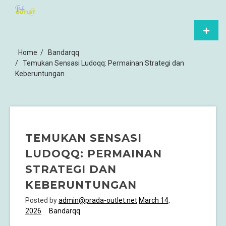
Skip
SITUS SLOT ONLINE
to
content
Primar
MAINKAN DI SITUS SLOT ONLINE TERPERCAYA YANG
TERPERCAYA
Menu
MENGGUNAKAN SERVER PKV GAMES TERKINI UNTUK
Home
Bandarqq
DENGAN SERVER
PENGALAMAN BERMAIN YANG LEBIH LANCAR DAN AMAN.
Temukan Sensasi Ludoqq: Permainan Strategi dan
Keberuntungan
PKV GAMES TERKINI
TEMUKAN SENSASI
LUDOQQ: PERMAINAN
STRATEGI DAN
KEBERUNTUNGAN
Posted by
admin@prada-outlet.net
March 14,
2026
Bandarqq