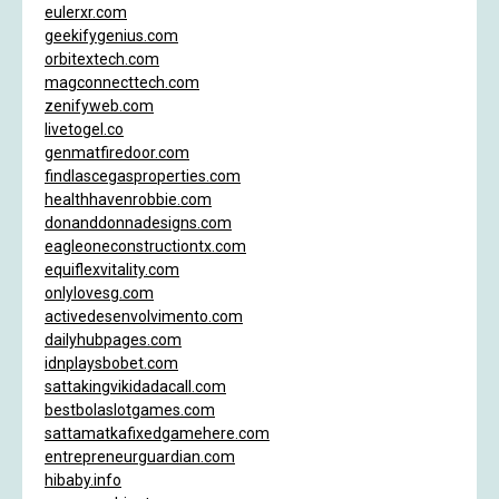
eulerxr.com
geekifygenius.com
orbitextech.com
magconnecttech.com
zenifyweb.com
livetogel.co
genmatfiredoor.com
findlascegasproperties.com
healthhavenrobbie.com
donanddonnadesigns.com
eagleoneconstructiontx.com
equiflexvitality.com
onlylovesg.com
activedesenvolvimento.com
dailyhubpages.com
idnplaysbobet.com
sattakingvikidadacall.com
bestbolaslotgames.com
sattamatkafixedgamehere.com
entrepreneurguardian.com
hibaby.info