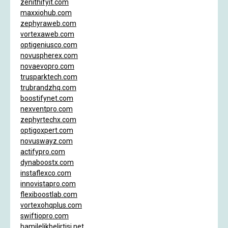
zenithifyit.com
maxxiohub.com
zephyraweb.com
vortexaweb.com
optigeniusco.com
novuspherex.com
novaevopro.com
trusparktech.com
trubrandzhq.com
boostifynet.com
nexventpro.com
zephyrtechx.com
optigoxpert.com
novuswayz.com
actifypro.com
dynaboostx.com
instaflexco.com
innovistapro.com
flexiboostlab.com
vortexohqplus.com
swiftiopro.com
hamilelikbelirtisi.net