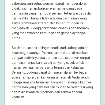
seberapa jauh setiap pemain dapat menggerakkan
bidaknya, menambahkan elemen peluang pada
permainan yang membuat pemain tetap waspada dan
memastikan bahwa tidak ada dua permainan yang
sama. Kombinasi strategi dan keberuntungan ini
menjadikan Ludoqq permainan dinamis dan menarik
yang menawarkan kemungkinan gameplay tanpa
batas.
Salah satu aspek paling menarik dari Ludoqq adalah
keserbagunaannya. Permainan ini dapat dimainkan
dengan sedikitnya dua pemain atau sebanyak empat
pemain, menjadikannya pilihan yang cocok untuk
malam permainan bersama teman dan keluarga.
Selain itu, Ludoqq dapat dimainkan dalam berbagai
suasana, mulai dari kenyamanan rumah Anda sendiri
hingga suasana turnamen kompetitif, menjadikannya
permainan yang fleksibel dan mudah beradaptasi yang
dapat dinikmati oleh pemain dari semua tingkat
keahlian.