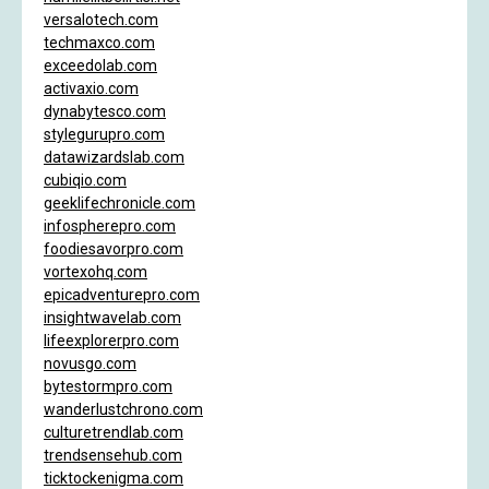
versalotech.com
techmaxco.com
exceedolab.com
activaxio.com
dynabytesco.com
stylegurupro.com
datawizardslab.com
cubiqio.com
geeklifechronicle.com
infospherepro.com
foodiesavorpro.com
vortexohq.com
epicadventurepro.com
insightwavelab.com
lifeexplorerpro.com
novusgo.com
bytestormpro.com
wanderlustchrono.com
culturetrendlab.com
trendsensehub.com
ticktockenigma.com