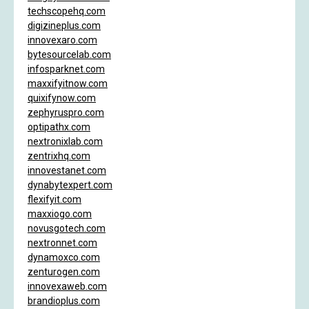
techscopehq.com
digizineplus.com
innovexaro.com
bytesourcelab.com
infosparknet.com
maxxifyitnow.com
quixifynow.com
zephyruspro.com
optipathx.com
nextronixlab.com
zentrixhq.com
innovestanet.com
dynabytexpert.com
flexifyit.com
maxxiogo.com
novusgotech.com
nextronnet.com
dynamoxco.com
zenturogen.com
innovexaweb.com
brandioplus.com