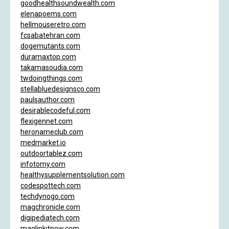
goodhealthsoundwealth.com
elenapoems.com
hellmouseretro.com
fcsabatehran.com
dogemutants.com
duramaxtop.com
takamasoudia.com
twdoingthings.com
stellabluedesignsco.com
paulsauthor.com
desirablecodeful.com
flexigennet.com
heronameclub.com
medmarket.io
outdoortablez.com
infotomy.com
healthysupplementsolution.com
codespottech.com
techdynogo.com
magchronicle.com
digipediatech.com
maglinkitnow.com