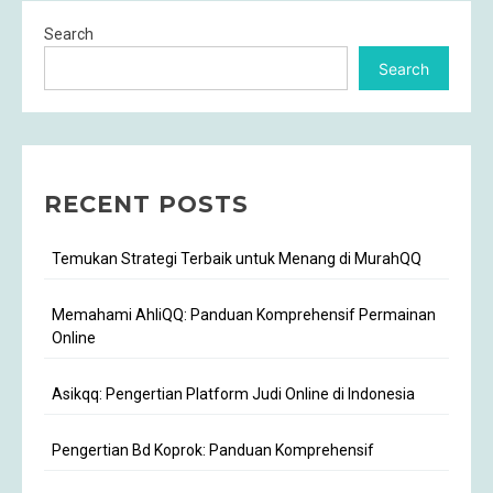
Search
Search
RECENT POSTS
Temukan Strategi Terbaik untuk Menang di MurahQQ
Memahami AhliQQ: Panduan Komprehensif Permainan
Online
Asikqq: Pengertian Platform Judi Online di Indonesia
Pengertian Bd Koprok: Panduan Komprehensif