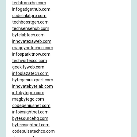
techtronixhq.com
infogadgethub.com
codelinkitpro.com
techboostgen.com
techsensehub.com
bytelabtech.com
innovatexaweb.com
magdynotechco.com
infosparkitnow.com
techvortexco.com
geekifyweb.com
infoplazatech.com
bytegeniusxpert.com
innovatebytelab.com
infobytepro.com
magbytego.com
codegeniusnet.com
infoinsightnet.com
bytesourcehq.com
byteinsightnet.com
codepulsetechco.com