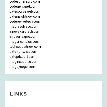
codespherepro.com
codegenixnet.com
bytesourceweb.com
byteinsightnow.com
coderevivetech.com
magrevolveco.com
innovexarotech.com
infovortexpro.com
magcircuitplus.com
techscopeitnow.com
bytetronixnet.com
bytejetxpert.com
maginspectco.com
magdynogo.com
LINKS