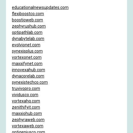
educationalnewsupdates.com
flexiboostco.com
boostioweb.com
zephyrushub.com
optipathlab.com
dynabytelab.com
evolvionet.com
synexisplus.com
vortexonet.com
maxxifynet.com
innovexahub.com
dynacorelab.com
synexistechco.com
truvivopro.com
vividusco.com
vortexahq.com
zenithifyit.com
maxxiohub.com
zephyraweb.com
vortexaweb.com
optigeniusco.com