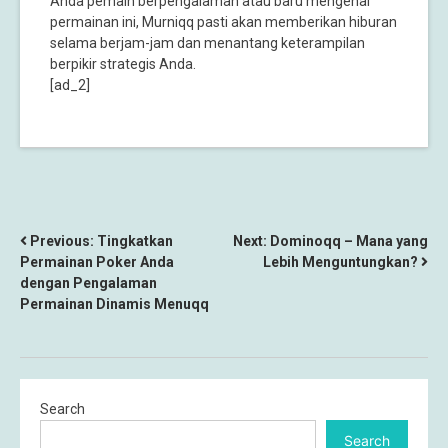
Anda pemain berpengalaman atau baru mengenal
permainan ini, Murniqq pasti akan memberikan hiburan
selama berjam-jam dan menantang keterampilan
berpikir strategis Anda.
[ad_2]
POST
Previous:
Tingkatkan
Next:
Dominoqq – Mana yang
Permainan Poker Anda
Lebih Menguntungkan?
NAVIGATION
dengan Pengalaman
Permainan Dinamis Menuqq
Search
Search