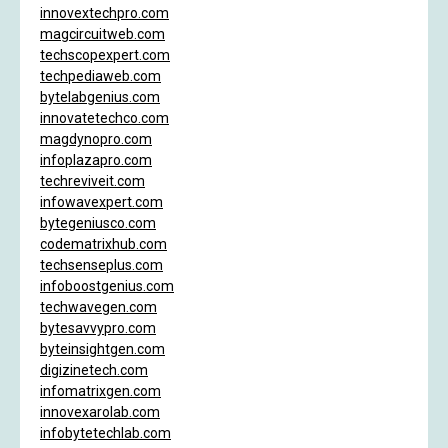
innovextechpro.com
magcircuitweb.com
techscopexpert.com
techpediaweb.com
bytelabgenius.com
innovatetechco.com
magdynopro.com
infoplazapro.com
techreviveit.com
infowavexpert.com
bytegeniusco.com
codematrixhub.com
techsenseplus.com
infoboostgenius.com
techwavegen.com
bytesavvypro.com
byteinsightgen.com
digizinetech.com
infomatrixgen.com
innovexarolab.com
infobytetechlab.com