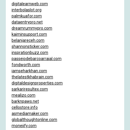
digitalearnweb.com
interbolaslot.org
palmkuafor.com
dataentrypro.net
dreamrummypro.com
kaiminsupport.com
belanjareceh.com
shannonsticker.com
insprationbuzz.com
passeiodebarcoarraial.com
fondworth.com
iamseharkhan.com
thelatestkhabrain.com
digitaldesignproperties.com
sarkariresultex.com
mealizo.com
barknpaws.net
cellostore.info
asmediamaker.com
globalthoughtonline.com
moneiify.com