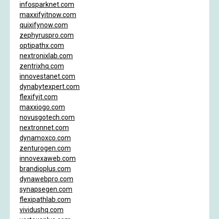
infosparknet.com
maxxifyitnow.com
quixifynow.com
zephyruspro.com
optipathx.com
nextronixlab.com
zentrixhq.com
innovestanet.com
dynabytexpert.com
flexifyit.com
maxxiogo.com
novusgotech.com
nextronnet.com
dynamoxco.com
zenturogen.com
innovexaweb.com
brandioplus.com
dynawebpro.com
synapsegen.com
flexipathlab.com
vividushq.com