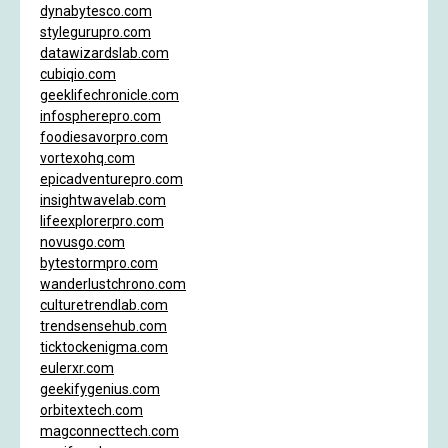
dynabytesco.com
stylegurupro.com
datawizardslab.com
cubiqio.com
geeklifechronicle.com
infospherepro.com
foodiesavorpro.com
vortexohq.com
epicadventurepro.com
insightwavelab.com
lifeexplorerpro.com
novusgo.com
bytestormpro.com
wanderlustchrono.com
culturetrendlab.com
trendsensehub.com
ticktockenigma.com
eulerxr.com
geekifygenius.com
orbitextech.com
magconnecttech.com