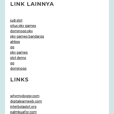
LINK LAINNYA
judi slot
situs pkv games
dominoqq pkv
pkv games bandarqq
ahliqq
qq
pkv games
slot demo
qq
dominoqq
LINKS
whymydoggy.com
digitalearnweb.com
interbolaslot.org
palmkuafor.com