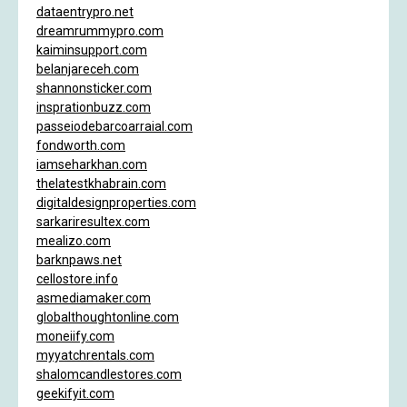
dataentrypro.net
dreamrummypro.com
kaiminsupport.com
belanjareceh.com
shannonsticker.com
insprationbuzz.com
passeiodebarcoarraial.com
fondworth.com
iamseharkhan.com
thelatestkhabrain.com
digitaldesignproperties.com
sarkariresultex.com
mealizo.com
barknpaws.net
cellostore.info
asmediamaker.com
globalthoughtonline.com
moneiify.com
myyatchrentals.com
shalomcandlestores.com
geekifyit.com