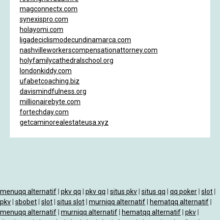
magconnectx.com
synexispro.com
holayomi.com
ligadeciclismodecundinamarca.com
nashvilleworkerscompensationattorney.com
holyfamilycathedralschool.org
londonkiddy.com
ufabetcoaching.biz
davismindfulness.org
millionairebyte.com
fortechday.com
getcaminorealestateusa.xyz
menuqq alternatif
|
pkv qq
|
pkv qq
|
situs pkv
|
situs qq
|
qq poker
|
slot
|
pkv
|
sbobet
|
slot
|
situs slot
|
murniqq alternatif
|
hematqq alternatif
|
menuqq alternatif
|
murniqq alternatif
|
hematqq alternatif
|
pkv
|