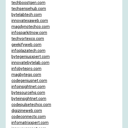
techboostgen.com
techsensehub.com
bytelabtech.com
innovatexaweb.com
magdynotechco.com
infosparkitnow.com
techvortexco.com
geekifyweb.com
infoplazatech.com
bytegeniusxpert.com
innovatebytelab.com
infobytepro.com
magbytego.com
codegeniusnet.com
infoinsightnet.com
bytesourcehq.com
byteinsightnet.com
codepulsetechco.com
digizineweb.com
codeconnectx.com
infomatrixxpert.com