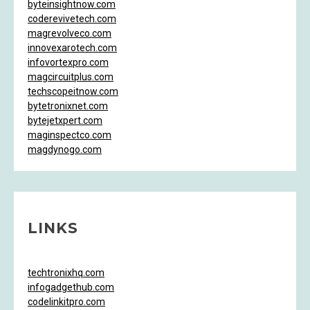
byteinsightnow.com
coderevivetech.com
magrevolveco.com
innovexarotech.com
infovortexpro.com
magcircuitplus.com
techscopeitnow.com
bytetronixnet.com
bytejetxpert.com
maginspectco.com
magdynogo.com
LINKS
techtronixhq.com
infogadgethub.com
codelinkitpro.com