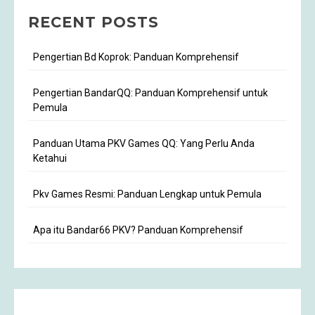
RECENT POSTS
Pengertian Bd Koprok: Panduan Komprehensif
Pengertian BandarQQ: Panduan Komprehensif untuk
Pemula
Panduan Utama PKV Games QQ: Yang Perlu Anda
Ketahui
Pkv Games Resmi: Panduan Lengkap untuk Pemula
Apa itu Bandar66 PKV? Panduan Komprehensif