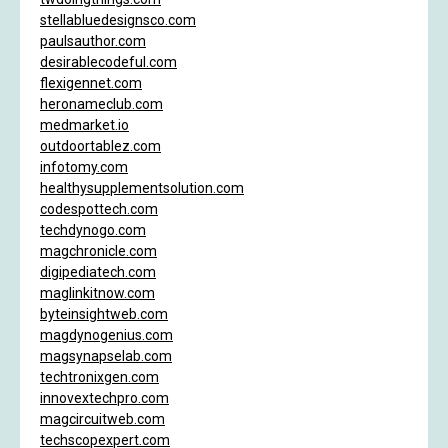
stellabluedesignsco.com
paulsauthor.com
desirablecodeful.com
flexigennet.com
heronameclub.com
medmarket.io
outdoortablez.com
infotomy.com
healthysupplementsolution.com
codespottech.com
techdynogo.com
magchronicle.com
digipediatech.com
maglinkitnow.com
byteinsightweb.com
magdynogenius.com
magsynapselab.com
techtronixgen.com
innovextechpro.com
magcircuitweb.com
techscopexpert.com