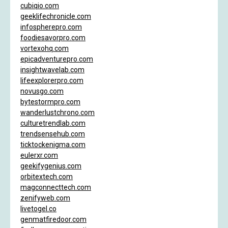
cubiqio.com
geeklifechronicle.com
infospherepro.com
foodiesavorpro.com
vortexohq.com
epicadventurepro.com
insightwavelab.com
lifeexplorerpro.com
novusgo.com
bytestormpro.com
wanderlustchrono.com
culturetrendlab.com
trendsensehub.com
ticktockenigma.com
eulerxr.com
geekifygenius.com
orbitextech.com
magconnecttech.com
zenifyweb.com
livetogel.co
genmatfiredoor.com