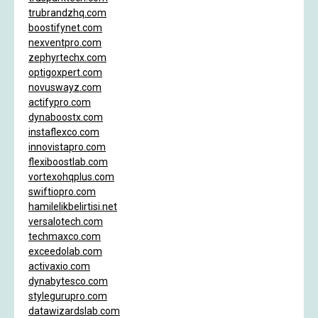
trubrandzhq.com
boostifynet.com
nexventpro.com
zephyrtechx.com
optigoxpert.com
novuswayz.com
actifypro.com
dynaboostx.com
instaflexco.com
innovistapro.com
flexiboostlab.com
vortexohqplus.com
swiftiopro.com
hamilelikbelirtisi.net
versalotech.com
techmaxco.com
exceedolab.com
activaxio.com
dynabytesco.com
stylegurupro.com
datawizardslab.com