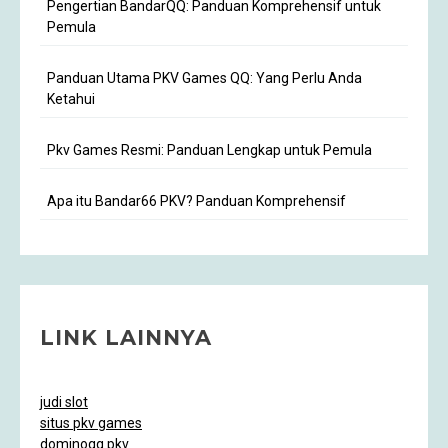
Pengertian BandarQQ: Panduan Komprehensif untuk
Pemula
Panduan Utama PKV Games QQ: Yang Perlu Anda
Ketahui
Pkv Games Resmi: Panduan Lengkap untuk Pemula
Apa itu Bandar66 PKV? Panduan Komprehensif
LINK LAINNYA
judi slot
situs pkv games
dominoqq pkv