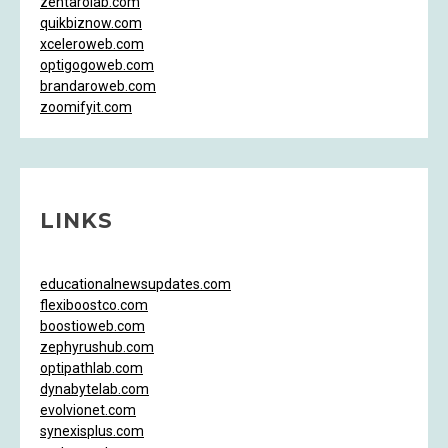
zentarolab.com
quikbiznow.com
xceleroweb.com
optigogoweb.com
brandaroweb.com
zoomifyit.com
LINKS
educationalnewsupdates.com
flexiboostco.com
boostioweb.com
zephyrushub.com
optipathlab.com
dynabytelab.com
evolvionet.com
synexisplus.com