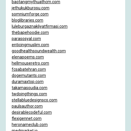
baotangmythuathcm.com
jethukukburosu.com
somniumforge.com
bloglibraries.com
luleburgaznakliyatfirmasi.com
thebapehoodie.com
parasosyal.com
enticingmuslim.com
goodhealthsoundwealth.com
elenapoems.com
hellmouseretro.com
fcsabatehran.com
dogemutants.com
duramaxtop.com
takamasoudia.com
twdoingthings.com
stellabluedesignsco.com
paulsauthor.com
desirablecodeful.com
flexigennet.com
heronameclub.com
medmarket.io