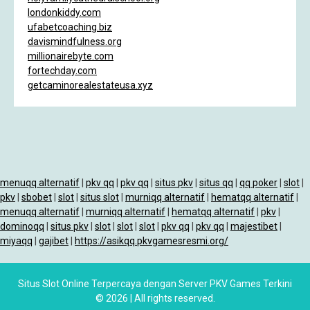
londonkiddy.com
ufabetcoaching.biz
davismindfulness.org
millionairebyte.com
fortechday.com
getcaminorealestateusa.xyz
menuqq alternatif
|
pkv qq
|
pkv qq
|
situs pkv
|
situs qq
|
qq poker
|
slot
|
pkv
|
sbobet
|
slot
|
situs slot
|
murniqq alternatif
|
hematqq alternatif
|
menuqq alternatif
|
murniqq alternatif
|
hematqq alternatif
|
pkv
|
dominoqq
|
situs pkv
|
slot
|
slot
|
slot
|
pkv qq
|
pkv qq
|
majestibet
|
miyaqq
|
gajibet
|
https://asikqq.pkvgamesresmi.org/
Situs Slot Online Terpercaya dengan Server PKV Games Terkini
©
2026
|
All rights reserved.