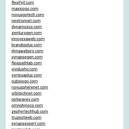
flexifyit.com
maxxiogo.com
novusgotech.com
nextronnet.com
dynamoxco.com
zenturogen.com
innovexaweb.com
brandioplus.com
dynawebpro.com
synapsegen.com
flexipathlab.com
vividushq.com
vortexaplus.com
cubixiogo.com
novuspherenet.com
orbitechnet.com
optiwavex.com
omnidynoco.com
zephyrtechhub.com
truzestweb.com
synapsexpert.com