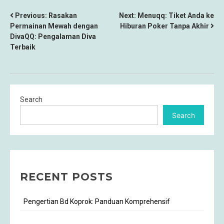
POST
Previous:
Rasakan
Next:
Menuqq: Tiket Anda ke
Permainan Mewah dengan
Hiburan Poker Tanpa Akhir
NAVIGATION
DivaQQ: Pengalaman Diva
Terbaik
Search
Search
RECENT POSTS
Pengertian Bd Koprok: Panduan Komprehensif