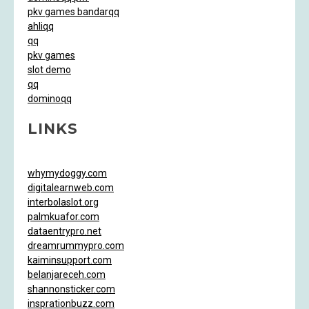
pkv games bandarqq
ahliqq
qq
pkv games
slot demo
qq
dominoqq
LINKS
whymydoggy.com
digitalearnweb.com
interbolaslot.org
palmkuafor.com
dataentrypro.net
dreamrummypro.com
kaiminsupport.com
belanjareceh.com
shannonsticker.com
insprationbuzz.com