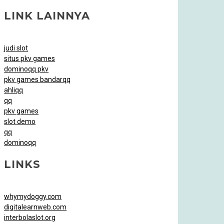
LINK LAINNYA
judi slot
situs pkv games
dominoqq pkv
pkv games bandarqq
ahliqq
qq
pkv games
slot demo
qq
dominoqq
LINKS
whymydoggy.com
digitalearnweb.com
interbolaslot.org