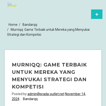
Skip
SITUS SLOT ONLINE
to
content
Primar
MAINKAN DI SITUS SLOT ONLINE TERPERCAYA YANG
TERPERCAYA
Menu
MENGGUNAKAN SERVER PKV GAMES TERKINI UNTUK
Home
Bandarqq
DENGAN SERVER
PENGALAMAN BERMAIN YANG LEBIH LANCAR DAN AMAN.
Murniqq: Game Terbaik untuk Mereka yang Menyukai
Strategi dan Kompetisi
PKV GAMES TERKINI
MURNIQQ: GAME TERBAIK
UNTUK MEREKA YANG
MENYUKAI STRATEGI DAN
KOMPETISI
Posted by
admin@prada-outlet.net
November 14,
2024
Bandarqq