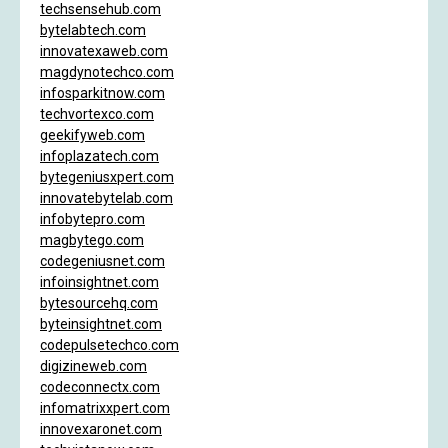
techsensehub.com
bytelabtech.com
innovatexaweb.com
magdynotechco.com
infosparkitnow.com
techvortexco.com
geekifyweb.com
infoplazatech.com
bytegeniusxpert.com
innovatebytelab.com
infobytepro.com
magbytego.com
codegeniusnet.com
infoinsightnet.com
bytesourcehq.com
byteinsightnet.com
codepulsetechco.com
digizineweb.com
codeconnectx.com
infomatrixxpert.com
innovexaronet.com