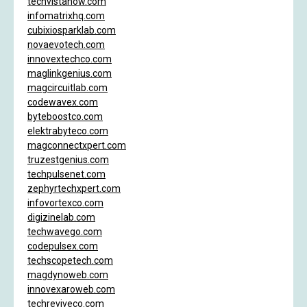
techvistanow.com
infomatrixhq.com
cubixiosparklab.com
novaevotech.com
innovextechco.com
maglinkgenius.com
magcircuitlab.com
codewavex.com
byteboostco.com
elektrabyteco.com
magconnectxpert.com
truzestgenius.com
techpulsenet.com
zephyrtechxpert.com
infovortexco.com
digizinelab.com
techwavego.com
codepulsex.com
techscopetech.com
magdynoweb.com
innovexaroweb.com
techreviveco.com