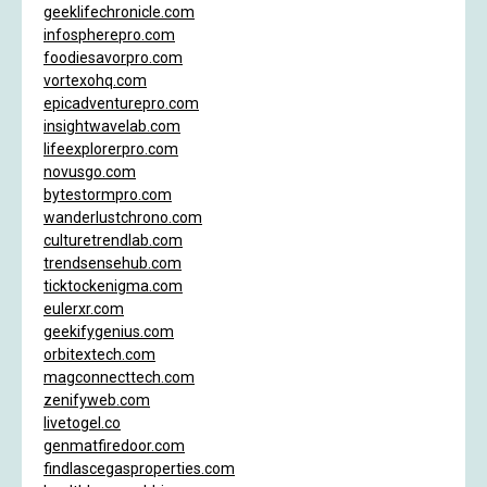
geeklifechronicle.com
infospherepro.com
foodiesavorpro.com
vortexohq.com
epicadventurepro.com
insightwavelab.com
lifeexplorerpro.com
novusgo.com
bytestormpro.com
wanderlustchrono.com
culturetrendlab.com
trendsensehub.com
ticktockenigma.com
eulerxr.com
geekifygenius.com
orbitextech.com
magconnecttech.com
zenifyweb.com
livetogel.co
genmatfiredoor.com
findlascegasproperties.com