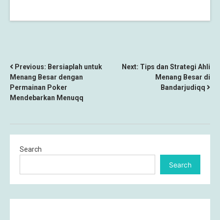
POST
Previous:
Bersiaplah untuk
Next:
Tips dan Strategi Ahli
Menang Besar dengan
Menang Besar di
NAVIGATION
Permainan Poker
Bandarjudiqq
Mendebarkan Menuqq
Search
Search