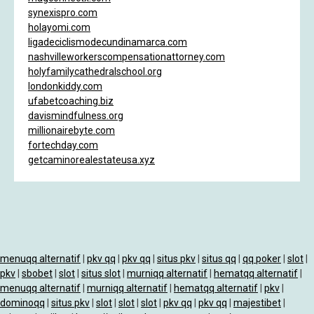
synexispro.com
holayomi.com
ligadeciclismodecundinamarca.com
nashvilleworkerscompensationattorney.com
holyfamilycathedralschool.org
londonkiddy.com
ufabetcoaching.biz
davismindfulness.org
millionairebyte.com
fortechday.com
getcaminorealestateusa.xyz
menuqq alternatif
|
pkv qq
|
pkv qq
|
situs pkv
|
situs qq
|
qq poker
|
slot
|
pkv
|
sbobet
|
slot
|
situs slot
|
murniqq alternatif
|
hematqq alternatif
|
menuqq alternatif
|
murniqq alternatif
|
hematqq alternatif
|
pkv
|
dominoqq
|
situs pkv
|
slot
|
slot
|
slot
|
pkv qq
|
pkv qq
|
majestibet
|