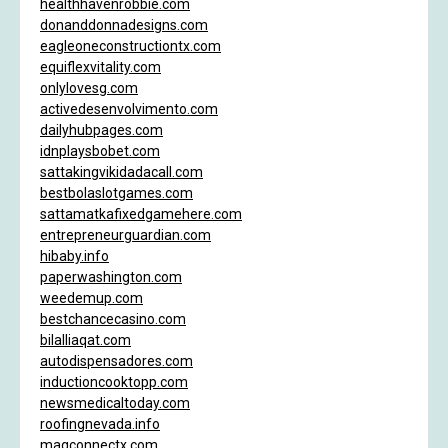
healthhavenrobbie.com
donanddonnadesigns.com
eagleoneconstructiontx.com
equiflexvitality.com
onlylovesg.com
activedesenvolvimento.com
dailyhubpages.com
idnplaysbobet.com
sattakingvikidadacall.com
bestbolaslotgames.com
sattamatkafixedgamehere.com
entrepreneurguardian.com
hibaby.info
paperwashington.com
weedemup.com
bestchancecasino.com
bilalliaqat.com
autodispensadores.com
inductioncooktopp.com
newsmedicaltoday.com
roofingnevada.info
magconnectx.com