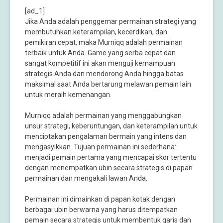
[ad_1]
Jika Anda adalah penggemar permainan strategi yang
membutuhkan keterampilan, kecerdikan, dan
pemikiran cepat, maka Murniqq adalah permainan
terbaik untuk Anda. Game yang serba cepat dan
sangat kompetitif ini akan menguji kemampuan
strategis Anda dan mendorong Anda hingga batas
maksimal saat Anda bertarung melawan pemain lain
untuk meraih kemenangan.
Murniqq adalah permainan yang menggabungkan
unsur strategi, keberuntungan, dan keterampilan untuk
menciptakan pengalaman bermain yang intens dan
mengasyikkan. Tujuan permainan ini sederhana:
menjadi pemain pertama yang mencapai skor tertentu
dengan menempatkan ubin secara strategis di papan
permainan dan mengakali lawan Anda.
Permainan ini dimainkan di papan kotak dengan
berbagai ubin berwarna yang harus ditempatkan
pemain secara strategis untuk membentuk garis dan