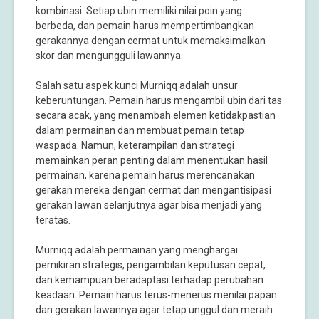
kombinasi. Setiap ubin memiliki nilai poin yang
berbeda, dan pemain harus mempertimbangkan
gerakannya dengan cermat untuk memaksimalkan
skor dan mengungguli lawannya.
Salah satu aspek kunci Murniqq adalah unsur
keberuntungan. Pemain harus mengambil ubin dari tas
secara acak, yang menambah elemen ketidakpastian
dalam permainan dan membuat pemain tetap
waspada. Namun, keterampilan dan strategi
memainkan peran penting dalam menentukan hasil
permainan, karena pemain harus merencanakan
gerakan mereka dengan cermat dan mengantisipasi
gerakan lawan selanjutnya agar bisa menjadi yang
teratas.
Murniqq adalah permainan yang menghargai
pemikiran strategis, pengambilan keputusan cepat,
dan kemampuan beradaptasi terhadap perubahan
keadaan. Pemain harus terus-menerus menilai papan
dan gerakan lawannya agar tetap unggul dan meraih