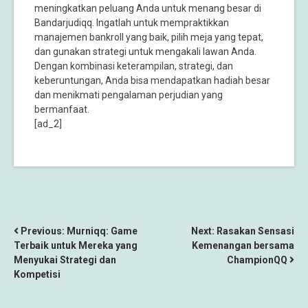
meningkatkan peluang Anda untuk menang besar di
Bandarjudiqq. Ingatlah untuk mempraktikkan
manajemen bankroll yang baik, pilih meja yang tepat,
dan gunakan strategi untuk mengakali lawan Anda.
Dengan kombinasi keterampilan, strategi, dan
keberuntungan, Anda bisa mendapatkan hadiah besar
dan menikmati pengalaman perjudian yang
bermanfaat.
[ad_2]
POST
Previous:
Murniqq: Game
Next:
Rasakan Sensasi
Terbaik untuk Mereka yang
Kemenangan bersama
NAVIGATION
Menyukai Strategi dan
ChampionQQ
Kompetisi