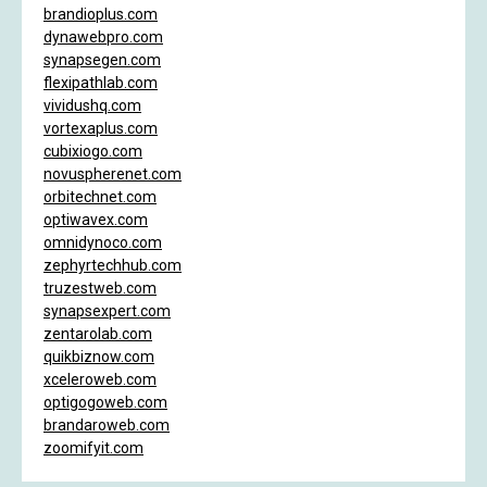
brandioplus.com
dynawebpro.com
synapsegen.com
flexipathlab.com
vividushq.com
vortexaplus.com
cubixiogo.com
novuspherenet.com
orbitechnet.com
optiwavex.com
omnidynoco.com
zephyrtechhub.com
truzestweb.com
synapsexpert.com
zentarolab.com
quikbiznow.com
xceleroweb.com
optigogoweb.com
brandaroweb.com
zoomifyit.com