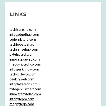
LINKS
techtronixhq.com
infogadgethub.com
codelinkitpro.com
techboostgen.com
techsensehub.com
bytelabtech.com
innovatexaweb.com
magdynotechco.com
infosparkitnow.com
techvortexco.com
geekifyweb.com
infoplazatech.com
bytegeniusxpert.com
innovatebytelab.com
infobytepro.com
magbytego.com