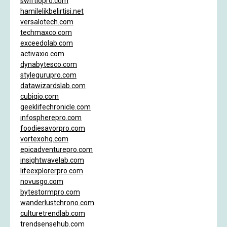
swiftiopro.com
hamilelikbelirtisi.net
versalotech.com
techmaxco.com
exceedolab.com
activaxio.com
dynabytesco.com
stylegurupro.com
datawizardslab.com
cubiqio.com
geeklifechronicle.com
infospherepro.com
foodiesavorpro.com
vortexohq.com
epicadventurepro.com
insightwavelab.com
lifeexplorerpro.com
novusgo.com
bytestormpro.com
wanderlustchrono.com
culturetrendlab.com
trendsensehub.com