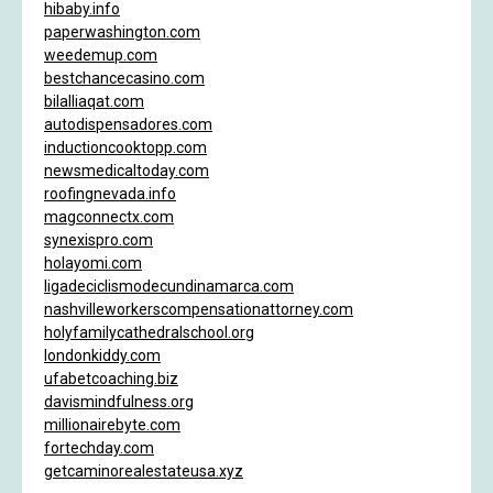
hibaby.info
paperwashington.com
weedemup.com
bestchancecasino.com
bilalliaqat.com
autodispensadores.com
inductioncooktopp.com
newsmedicaltoday.com
roofingnevada.info
magconnectx.com
synexispro.com
holayomi.com
ligadeciclismodecundinamarca.com
nashvilleworkerscompensationattorney.com
holyfamilycathedralschool.org
londonkiddy.com
ufabetcoaching.biz
davismindfulness.org
millionairebyte.com
fortechday.com
getcaminorealestateusa.xyz